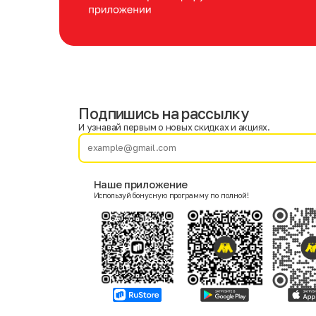
Подпишись на рассылку
Имя
Фамилия
И узнавай первым о новых скидках и акциях.
E-mail
Наше приложение
Используй бонусную программу по полной!
Пол
Мужской
Женский
Согласие на получение чеков по электронной почте