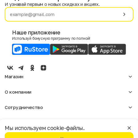
И узнавай первым о новых скидках и акциях.
Имя
Фамилия
Наше приложение
Используй бонусную программу по полной!
E-mail
Пол
Мужской
Женский
Магазин
Согласие на получение чеков по электронной почте
Женское
О компании
Мужское
Аксессуары
О нас
Детское
Сотрудничество
Отзывы
Блог
Оптовикам
Вакансии
Помощь
Москва
Арендодателям
Магазины
Мы используем cookie-файлы.
Реклама
Доставка и оплата
Бонусная программа