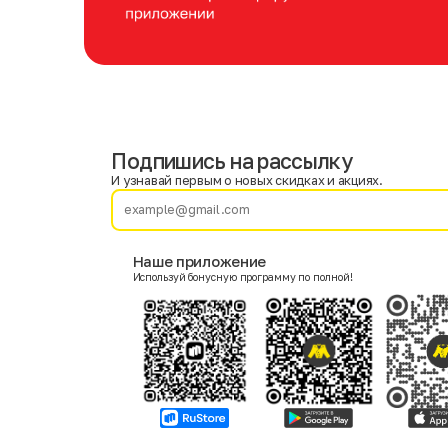
Подпишись на рассылку
Имя
Фамилия
И узнавай первым о новых скидках и акциях.
E-mail
Наше приложение
Используй бонусную программу по полной!
Пол
Мужской
Женский
Согласие на получение чеков по электронной почте