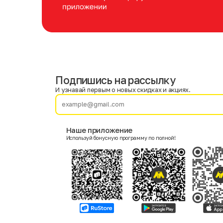
Подпишись на рассылку
Имя
Фамилия
И узнавай первым о новых скидках и акциях.
E-mail
Наше приложение
Используй бонусную программу по полной!
Пол
Мужской
Женский
Согласие на получение чеков по электронной почте