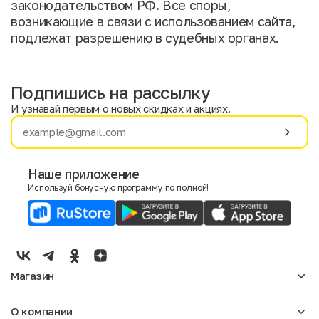
законодательством РФ. Все споры,
возникающие в связи с использованием сайта,
подлежат разрешению в судебных органах.
Подпишись на рассылку
И узнавай первым о новых скидках и акциях.
Имя
Фамилия
Наше приложение
Используй бонусную программу по полной!
E-mail
Пол
Мужской
Женский
Магазин
Согласие на получение чеков по электронной почте
Женское
О компании
Мужское