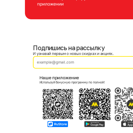
Подпишись на рассылку
Имя
Фамилия
И узнавай первым о новых скидках и акциях.
E-mail
Наше приложение
Используй бонусную программу по полной!
Пол
Мужской
Женский
Согласие на получение чеков по электронной почте