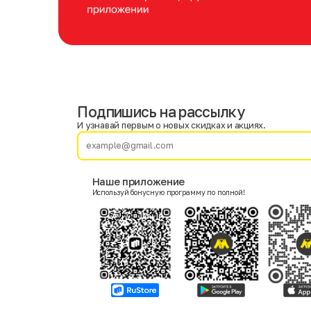
Подпишись на рассылку
Имя
Фамилия
И узнавай первым о новых скидках и акциях.
E-mail
Наше приложение
Используй бонусную программу по полной!
Пол
Мужской
Женский
Согласие на получение чеков по электронной почте