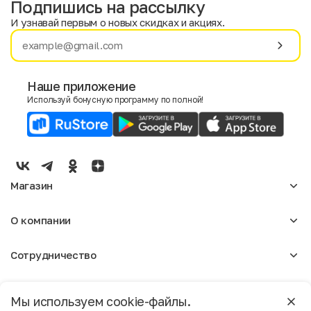
Подпишись на рассылку
И узнавай первым о новых скидках и акциях.
Имя
Фамилия
Наше приложение
Используй бонусную программу по полной!
E-mail
Пол
Мужской
Женский
Магазин
Согласие на получение чеков по электронной почте
Женское
О компании
Мужское
Аксессуары
О нас
Детское
Сотрудничество
Отзывы
Блог
Оптовикам
Вакансии
Помощь
Москва
Арендодателям
Магазины
Мы используем cookie-файлы.
Реклама