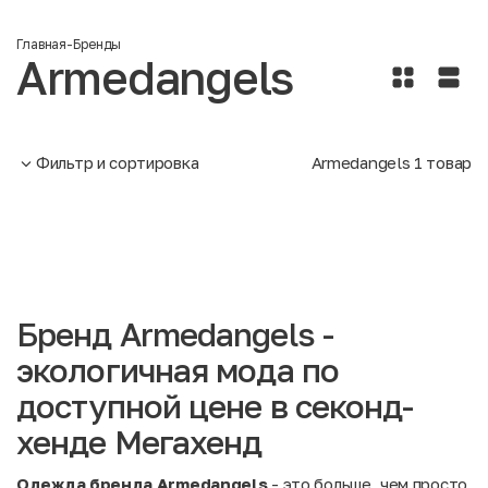
Главная
-
Бренды
Armedangels
Фильтр и сортировка
Armedangels
1
товар
Бренд Armedangels -
экологичная мода по
доступной цене в секонд-
хенде Мегахенд
Одежда бренда Armedangels
- это больше, чем просто