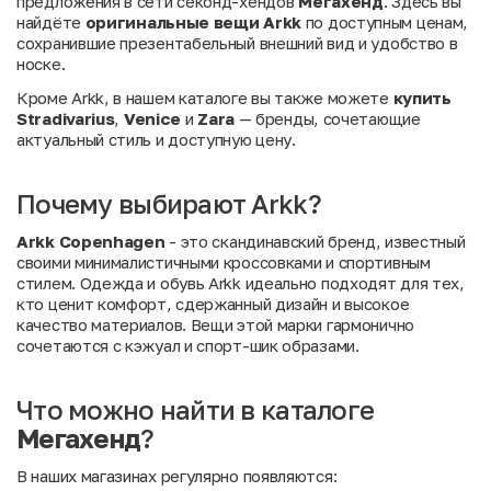
предложения в сети секонд-хендов
Мегахенд
. Здесь вы
найдёте
оригинальные вещи Arkk
по доступным ценам,
сохранившие презентабельный внешний вид и удобство в
носке.
Кроме Arkk, в нашем каталоге вы также можете
купить
Stradivarius
,
Venice
и
Zara
— бренды, сочетающие
актуальный стиль и доступную цену.
Почему выбирают Arkk?
Arkk Copenhagen
- это скандинавский бренд, известный
своими минималистичными кроссовками и спортивным
стилем. Одежда и обувь Arkk идеально подходят для тех,
кто ценит комфорт, сдержанный дизайн и высокое
качество материалов. Вещи этой марки гармонично
сочетаются с кэжуал и спорт-шик образами.
Что можно найти в каталоге
Мегахенд
?
В наших магазинах регулярно появляются: