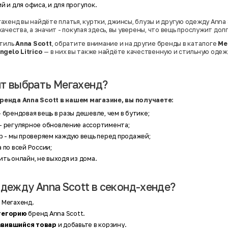
Твид
й и для офиса, и для прогулок.
Хлопок
Хлопок | Эластан
ахенд вы найдёте платья, куртки, джинсы, блузы и другую одежду Anna 
Шёлк
ачества, а значит - покупая здесь, вы уверены, что вещь прослужит долг
Шёлк | Шерсть
Шерсть
стиль
Anna Scott
, обратите внимание и на другие бренды в каталоге
Ме
Экокожа
ngelo Litrico
— в них вы также найдёте качественную и стильную одеж
Эластан
т выбрать Мегахенд?
енда Anna Scott в нашем магазине, вы получаете:
 брендовая вещь в разы дешевле, чем в бутике;
- регулярное обновление ассортимента;
р
- мы проверяем каждую вещь перед продажей;
 по всей России;
ть онлайн, не выходя из дома.
одежду Anna Scott в секонд-хенде?
т
Мегахенд.
атегорию
бренд Anna Scott.
авившийся товар
и добавьте в корзину.