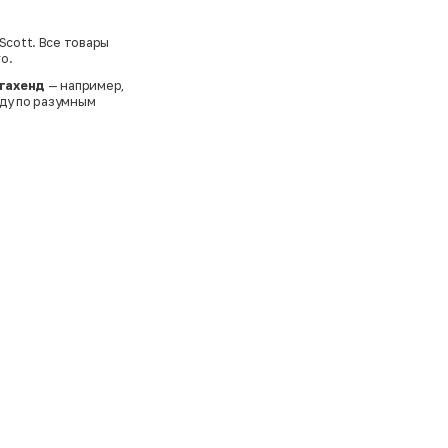
Scott. Все товары
о.
гахенд
— например,
ду по разумным