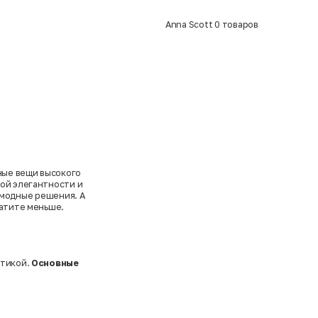
Anna Scott
0
товаров
ные вещи высокого
кой элегантности и
 модные решения. А
латите меньше.
етикой.
Основные