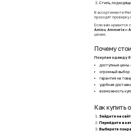
Basefield
38
Стиль, подходящи
B&C Collection
38,5
Beck & Hersey
39
В ассортименте Мег
Bench
39,5
проходят проверку к
Benetton
3XL
Ben Sherman
3XL
Если вам нравится 
Bershka
3XL
Amisu
,
Ammerle
и
A
Bexleys
3XS
ценам.
Bexleys
40
BF
41
BF
42
Почему стои
Bivolino
43
Black Forest
44
Покупая одежду бр
Blind Date
44,5
Bogner
45
доступные цены
-
Bonita
46
Boohoo
48+
огромный выбор
Brax
4XL
гарантия на това
British Knights
4XL
удобная доставка
Bruno Banani
4XL
Buena Vista
5-7 лет
возможность купи
Bugatti
5XL
Burberry
5XL
C&A
5XL
Как купить 
Calvin Klein
62 см (3 мес.)
Camel Active
68 см (6 мес.)
Camp David
6-9 мес.
Зайдите на сай
Caprice
6XL
Перейдите в к
Carhartt
6XL
Выберите понр
Carlo Colucci
6XL