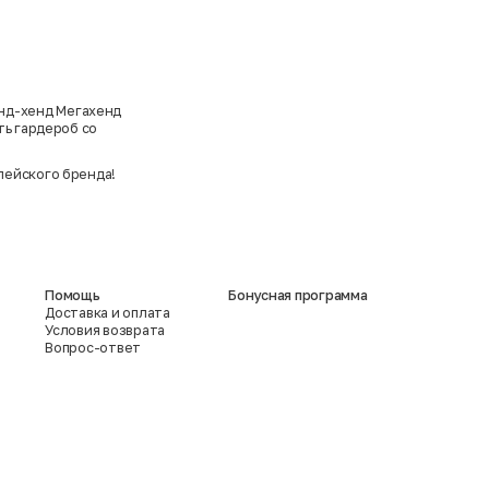
онд-хенд Мегахенд
ть гардероб со
пейского бренда!
Помощь
Бонусная программа
Доставка и оплата
Условия возврата
Вопрос-ответ