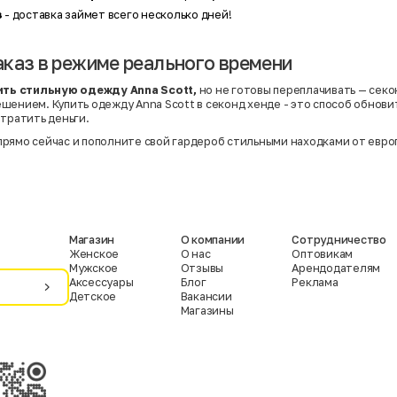
з
- доставка займет всего несколько дней!
каз в режиме реального времени
ить стильную одежду Anna Scott,
но не готовы переплачивать — сек
шением. Купить одежду Anna Scott в секонд хенде - это способ обнови
отратить деньги.
рямо сейчас и пополните свой гардероб стильными находками от евро
Магазин
О компании
Сотрудничество
Женское
О нас
Оптовикам
Мужское
Отзывы
Арендодателям
Аксессуары
Блог
Реклама
Детское
Вакансии
Магазины