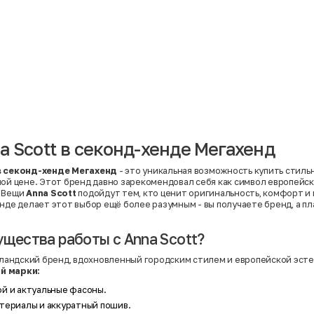
Материал
Акрил
Ангора
Ацетат
Бамбук
Бархат
Вельвет
Вискоза
Вискоза | Нейлон
Вискоза | Полиэстер
й
Вискоза | Полиэстер | Хлопок
Вискоза | Эластан
a Scott в секонд-хенде Мегахенд
Искусственная замша
ный
Кашемир
Кашемир | Нейлон
в секонд-хенде Мегахенд
- это уникальная возможность купить стиль
й
Кашемир | Хлопок
ной цене. Этот бренд давно зарекомендовал себя как символ европейс
Кашемир | Шерсть
. Вещи
Anna Scott
подойдут тем, кто ценит оригинальность, комфорт и
Лён
енде делает этот выбор ещё более разумным - вы получаете бренд, а п
й
Модал
Натуральная замша
Натуральная кожа
ущества работы с Anna Scott?
Нейлон
Полиэстер
олландский бренд, вдохновленный городским стилем и европейской эст
Полиэстер | Спандекс
й марки:
Полиэстер | Хлопок
Полиэстер | Экокожа
й и актуальные фасоны.
Полиэстер | Эластан
Сатин
териалы и аккуратный пошив.